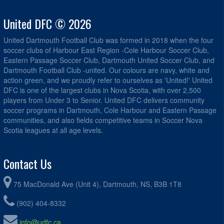
United DFC © 2026
United Dartmouth Football Club was formed in 2018 when the four
soccer clubs of Harbour East Region -Cole Harbour Soccer Club,
Eastern Passage Soccer Club, Dartmouth United Soccer Club, and
Dartmouth Football Club -united. Our colours are navy, white and
action green, and we proudly refer to ourselves as 'United!' United
DFC is one of the largest clubs in Nova Scotia, with over 2,500
players from Under 3 to Senior. United DFC delivers community
soccer programs in Dartmouth, Cole Harbour and Eastern Passage
communities, and also fields competitive teams in Soccer Nova
Scotia leagues at all age levels.
Contact Us
75 MacDonald Ave (Unit 4), Dartmouth, NS, B3B 1T8
(902) 404-8332
info@udfc.ca