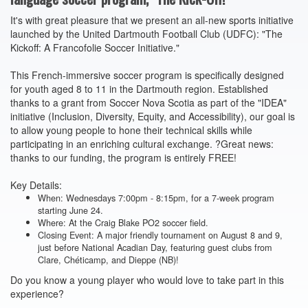
It's with great pleasure that we present an all-new sports initiative
launched by the United Dartmouth Football Club (UDFC): "The
Kickoff: A Francofolie Soccer Initiative."
This French-immersive soccer program is specifically designed
for youth aged 8 to 11 in the Dartmouth region. Established
thanks to a grant from Soccer Nova Scotia as part of the "IDEA"
initiative (Inclusion, Diversity, Equity, and Accessibility), our goal is
to allow young people to hone their technical skills while
participating in an enriching cultural exchange. ?Great news:
thanks to our funding, the program is entirely FREE!
Key Details:
When: Wednesdays 7:00pm - 8:15pm, for a 7-week program
starting June 24.
Where: At the Craig Blake PO2 soccer field.
Closing Event: A major friendly tournament on August 8 and 9,
just before National Acadian Day, featuring guest clubs from
Clare, Chéticamp, and Dieppe (NB)!
Do you know a young player who would love to take part in this
experience?