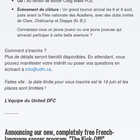
Au terrain de soccer Craig Blake PO2.
Où :
Un grand tournoi amical les 8 et 9 août,
Événement de clôture :
juste avant la Fête nationale des Acadiens, avec des clubs invités
de Clare, Chéticamp et Dieppe (N.-B.)!
Connaissez-vous un jeune joueur ou une jeune joueuse qui
aimerait participer à cette belle aventure ?
Comment s'inscrire ?
Plus de détails seront bientôt disponibles. En attendant, vous
pouvez manifester votre intérêt ou poser vos questions en
écrivant à
info@udfc.ca
.
Faites vite : la date limite pour vous inscrire est le 19 juin et les
places sont limitées !
L'équipe du United DFC
---------
Announcing our new, completely free French-
language soccer program, "The Kick-Off!"